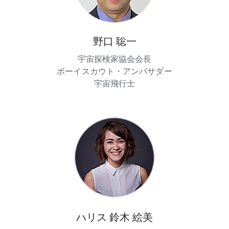
野口 聡一
宇宙探検家協会会長
ボーイスカウト・アンバサダー
宇宙飛行士
ハリス 鈴木 絵美