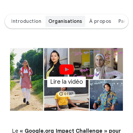
Introduction
Organisations
À propos
Parte
Lire la vidéo
01:37
Le
« Google.org Impact Challenge » pour