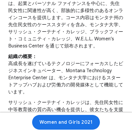
は、起業とパーソナル ファイナンスを中心に、先住
民女性に関連性が高く、部族的に多様性のあるオンラ
インコースを提供します。コース内容はモンタナ州の
先住民女性のケーススタディを含み、モンタナ大学、
サリッシュ・クーテナイ・カレッジ、ブラックフィー
ト・コミュニティ・カレッジ、W.E.L.L. Women’s
Business Center を通じて頒布されます。
組織の概要：
高成長を遂げているテクノロジーにフォーカスしたビ
ジネスインキュベーター、Montana Technology
Enterprise Center は、モンタナ大学におけるスター
トアップハブおよび労働力の開発媒体として機能して
います。
サリッシュ・クーテナイ・カレッジは、先住民女性に
中等教育後の質の高い機会を提供し、彼女たちを支援
することを目指しています。同カレッジはセリス族、
Women and Girls 2021
サンカ族、クリスぺ族が育んできた文化を末永く存続
させます。