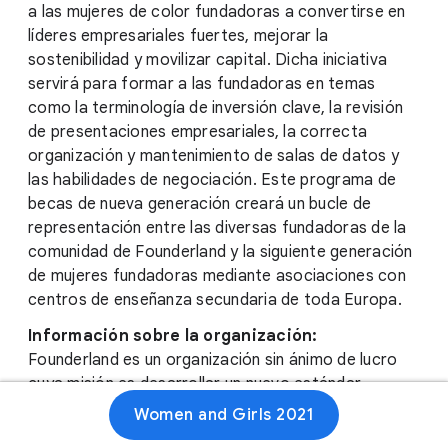
a las mujeres de color fundadoras a convertirse en
líderes empresariales fuertes, mejorar la
sostenibilidad y movilizar capital. Dicha iniciativa
servirá para formar a las fundadoras en temas
como la terminología de inversión clave, la revisión
de presentaciones empresariales, la correcta
organización y mantenimiento de salas de datos y
las habilidades de negociación. Este programa de
becas de nueva generación creará un bucle de
representación entre las diversas fundadoras de la
comunidad de Founderland y la siguiente generación
de mujeres fundadoras mediante asociaciones con
centros de enseñanza secundaria de toda Europa.
Información sobre la organización:
Founderland es un organización sin ánimo de lucro
cuya misión es desarrollar un nuevo estándar
interseccional e inclusivo del emprendimiento en
Women and Girls 2021
Europa y el Reino Unido creando una comunidad de