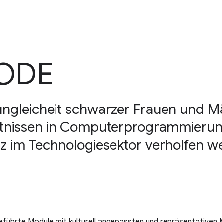
CODE
gleicheit schwarzer Frauen und Mä
tnissen in Computerprogrammierung
 im Technologiesektor verholfen w
 geführte Module mit kulturell angepassten und repräsentative