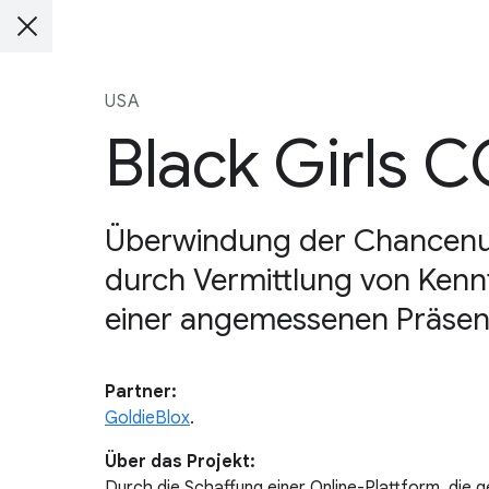
USA
Black Girls 
Überwindung der Chancenun
durch Vermittlung von Kenn
einer angemessenen Präsenz
Partner:
GoldieBlox
.
Über das Projekt:
Durch die Schaffung einer Online-Plattform, die