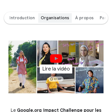
Introduction
Organisations
À propos
Parte
Lire la vidéo
01:37
Le
Google.org Impact Challenge pour les