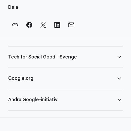
ä
Dela
n
k
a
r
i
s
Tech for Social Good - Sverige
i
d
f
Vanliga frågor
Google.org
o
t
Villkor
Hem
Andra Google-initiativ
COVID-19
Google för ideella organisationer