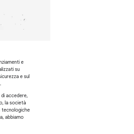
nziamenti e
lizzati su
sicurezza e sul
.
e di accedere,
o, la società
i tecnologiche
ura, abbiamo