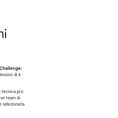
ni
Challenge:
essivo di 4
a tecnica pro
 un team di
e selezionata