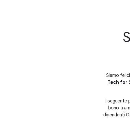
S
Siamo felici
Tech for S
Il seguente 
bono tram
dipendenti G