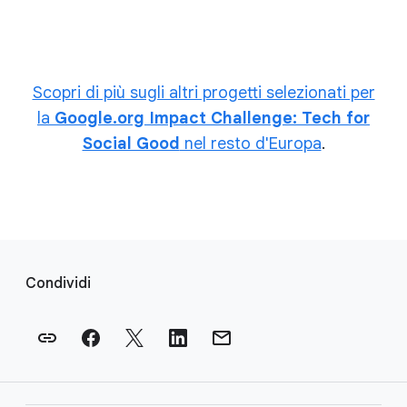
Scopri di più sugli altri progetti selezionati per
la
Google.org Impact Challenge: Tech for
Social Good
nel resto d'Europa
.
L
i
Condividi
n
k
d
e
l