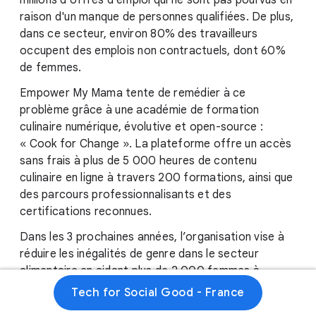
millions d'offres d'emploi qui ne sont pas pourvus en
raison d'un manque de personnes qualifiées. De plus,
dans ce secteur, environ 80% des travailleurs
occupent des emplois non contractuels, dont 60%
de femmes.
Empower My Mama tente de remédier à ce
problème grâce à une académie de formation
culinaire numérique, évolutive et open-source :
« Cook for Change ». La plateforme offre un accès
sans frais à plus de 5 000 heures de contenu
culinaire en ligne à travers 200 formations, ainsi que
des parcours professionnalisants et des
certifications reconnues.
Dans les 3 prochaines années, l’organisation vise à
réduire les inégalités de genre dans le secteur
alimentaire en aidant plus de 2 000 femmes à
décrocher un poste dans la restauration et en
Tech for Social Good - France
permettant à environ 500 entrepreneuses de créer