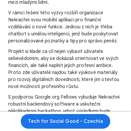
mezi mladými lidmi.
V rámci řešení této výzvy rozšíří organizace
Nekrachni svou mobilní aplikaci pro finanční
vzdělávání o nové funkce. Jednou z nich je třeba
chatbot s umělou inteligencí, jenž bude poskytovat
personalizované poznatky a tipy pro správu peněz.
Projekt si klade za cíl nejen vybavit uživatele
sebevědomím, aby se dokázali orientovat ve svých
financích, ale také naplnit jejich profesní ambice.
Proto zde uživatelé najdou také výukové materiály
pro rozvoj digitálních dovedností, které jim otevřou
nové možnosti profesního růstu.
S podporou Google.org Fellows vybuduje Nekrachni
robustní backendový software a uskuteční
několikadenní hackathon, jehož výsledkem bude
prototyp zmiňovaného chatbota. Cílem je rozšířit
Tech for Social Good - Czechia
uživatelskou základnu aplikace na 20 000 mladých