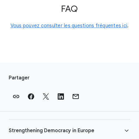
FAQ
Vous pouvez consulter les questions fréquentes ici
.
L
i
Partager
e
n
s
e
n
p
Strengthening Democracy in Europe
i