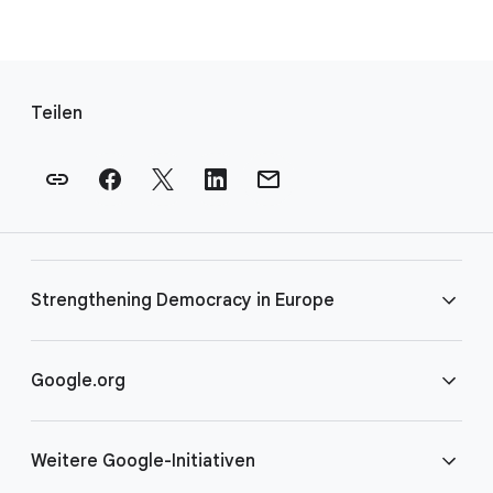
F
u
Teilen
ß
n
o
t
e
n
Strengthening Democracy in Europe
-
L
i
FAQS
Google.org
n
k
Teilnahmebedingungen
Startseite
s
Weitere Google-Initiativen