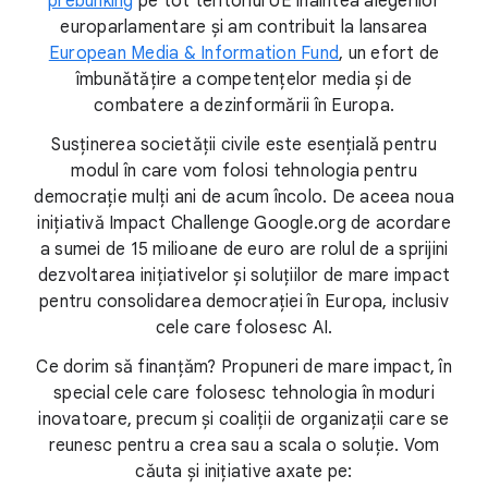
prebunking
pe tot teritoriul UE înaintea alegerilor
europarlamentare și am contribuit la lansarea
European Media & Information Fund
, un efort de
îmbunătățire a competențelor media și de
combatere a dezinformării în Europa.
Susținerea societății civile este esențială pentru
modul în care vom folosi tehnologia pentru
democrație mulți ani de acum încolo. De aceea noua
inițiativă Impact Challenge Google.org de acordare
a sumei de 15 milioane de euro are rolul de a sprijini
dezvoltarea inițiativelor și soluțiilor de mare impact
pentru consolidarea democrației în Europa, inclusiv
cele care folosesc AI.
Ce dorim să finanțăm? Propuneri de mare impact, în
special cele care folosesc tehnologia în moduri
inovatoare, precum și coaliții de organizații care se
reunesc pentru a crea sau a scala o soluție. Vom
căuta și inițiative axate pe: