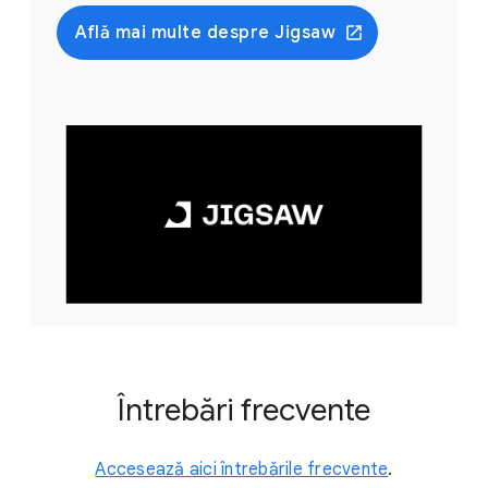
Află mai multe despre Jigsaw
Întrebări frecvente
Accesează aici întrebările frecvente
.