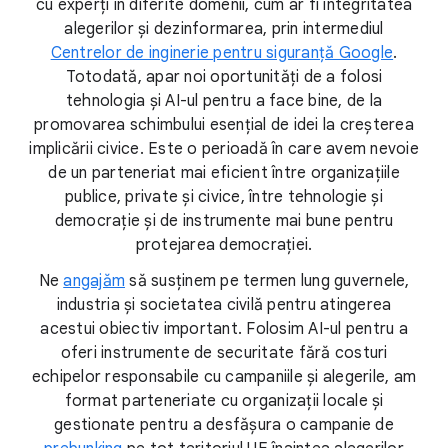
cu experți în diferite domenii, cum ar fi integritatea
alegerilor și dezinformarea, prin intermediul
Centrelor de inginerie pentru siguranță Google
.
Totodată, apar noi oportunități de a folosi
tehnologia și AI-ul pentru a face bine, de la
promovarea schimbului esențial de idei la creșterea
implicării civice. Este o perioadă în care avem nevoie
de un parteneriat mai eficient între organizațiile
publice, private și civice, între tehnologie și
democrație și de instrumente mai bune pentru
protejarea democrației.
Ne
angajăm
să susținem pe termen lung guvernele,
industria și societatea civilă pentru atingerea
acestui obiectiv important. Folosim AI-ul pentru a
oferi instrumente de securitate fără costuri
echipelor responsabile cu campaniile și alegerile, am
format parteneriate cu organizații locale și
gestionate pentru a desfășura o campanie de