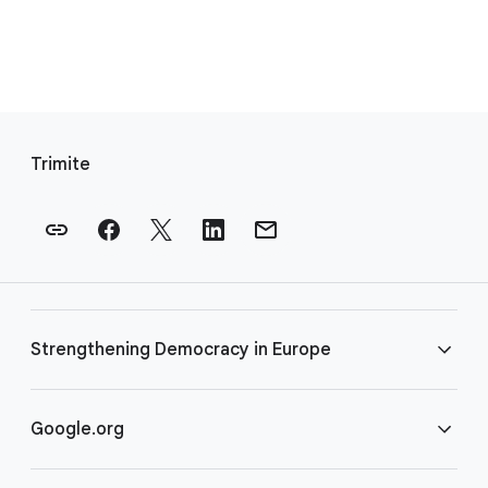
L
i
Trimite
n
k
u
r
i
d
Strengthening Democracy in Europe
i
n
s
Întrebări frecvente
Google.org
u
b