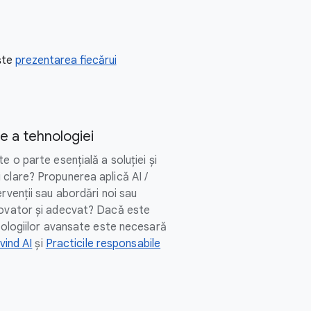
ește
prezentarea fiecărui
e a tehnologiei
e o parte esențială a soluției și
 clare? Propunerea aplică AI /
ervenții sau abordări noi sau
novator și adecvat? Dacă este
hnologiilor avansate este necesară
ivind AI
și
Practicile responsabile