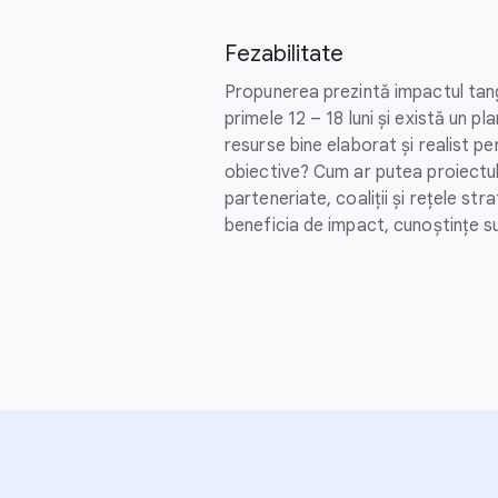
Fezabilitate
Propunerea prezintă impactul tangi
primele 12 – 18 luni și există un pl
resurse bine elaborat și realist p
obiective? Cum ar putea proiectul
parteneriate, coaliții și rețele str
beneficia de impact, cunoștințe su