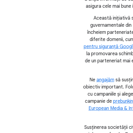
asigura cele mai bune 
Această inițiativă
guvernamentale din Eu
încheiem parteneriate
diferite domenii, cum
pentru siguranță Googl
la promovarea schimbul
de un parteneriat mai ef
Ne
angajăm
să susți
obiectiv important. Fol
cu campaniile și aleg
campanie de
prebunki
European Media & In
Susținerea societății c