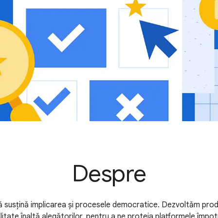
Despre
 susțină implicarea și procesele democratice. Dezvoltăm pro
litate înaltă alegătorilor, pentru a ne proteja platformele împot