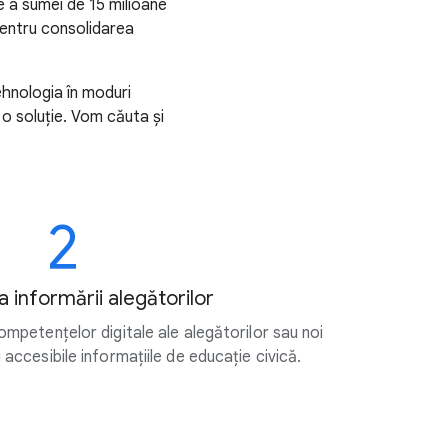
 a sumei de 15 milioane
 pentru consolidarea
ehnologia în moduri
 o soluție. Vom căuta și
2
a informării alegătorilor
mpetențelor digitale ale alegătorilor sau noi
accesibile informațiile de educație civică.