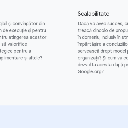
Scalabilitate
bil și convingător din
Dacă va avea succes, c
an de execuție și pentru
treacă dincolo de propun
entru atingerea acestor
în domeniu, inclusiv în s
 să valorifice
împărtășire a concluziil
ategice pentru a
servească drept model pe
plimentare și altele?
organizații? Și cum va c
dezvolta acesta după pr
Google.org?