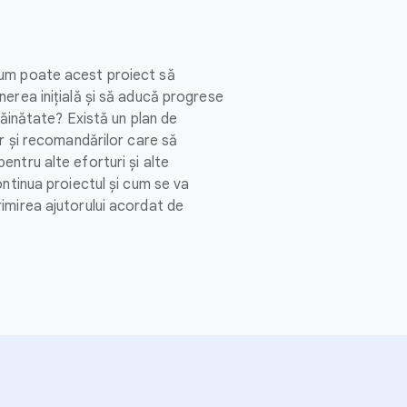
um poate acest proiect să
erea inițială și să aducă progrese
trăinătate? Există un plan de
or și recomandărilor care să
ntru alte eforturi și alte
ontinua proiectul și cum se va
imirea ajutorului acordat de