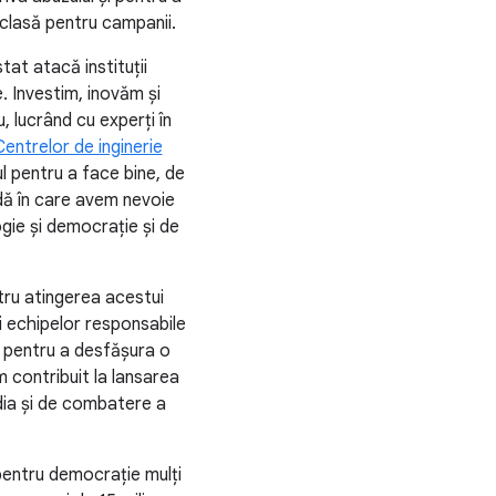
 clasă pentru campanii.
at atacă instituții
e. Investim, inovăm și
 lucrând cu experți în
Centrelor de inginerie
ul pentru a face bine, de
adă în care avem nevoie
logie și democrație și de
tru atingerea acestui
i echipelor responsabile
e pentru a desfășura o
m contribuit la lansarea
dia și de combatere a
 pentru democrație mulți