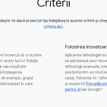
Criterii
ândește-te dacă proiectul tău îndeplinește aceste criterii și cit
criteriu aici
.
Folosirea inovatoar
e încearcă să o rezolve
Aplicarea tehnologiei est
t acest lucru? Soluția
se adresează unor nevoi
e sau rezultate
tehnologii avansate, int
ă înțelegerea
existente într-un mod i
, de exemplu, grupul
cazul, folosirea AI / te
elul nuanțat în care
și respectă
Principiile pr
pentru AI
ale Google?