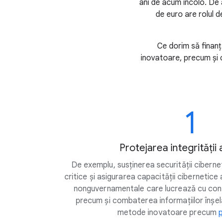
ani de acum încolo. De
de euro are rolul d
Ce dorim să finanț
inovatoare, precum și c
1
Protejarea integrității 
De exemplu, susținerea securității ciberne
critice și asigurarea capacității cibernetice 
nonguvernamentale care lucrează cu conțin
precum și combaterea informațiilor înșelă
metode inovatoare precum