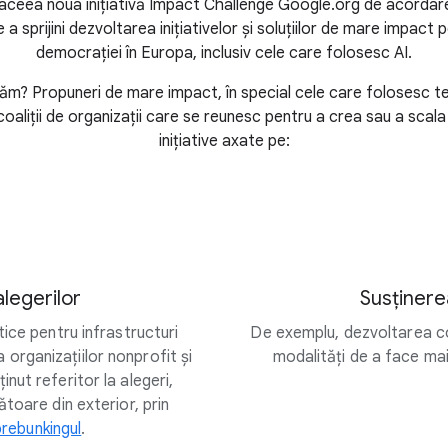
 aceea noua inițiativă Impact Challenge Google.org de acordare
e a sprijini dezvoltarea inițiativelor și soluțiilor de mare impact
democrației în Europa, inclusiv cele care folosesc AI.
ăm? Propuneri de mare impact, în special cele care folosesc t
oaliții de organizații care se reunesc pentru a crea sau a scala
inițiative axate pe:
alegerilor
Susținere
tice pentru infrastructuri
De exemplu, dezvoltarea co
a organizațiilor nonprofit și
modalități de a face mai 
ut referitor la alegeri,
toare din exterior, prin
prebunkingul
.