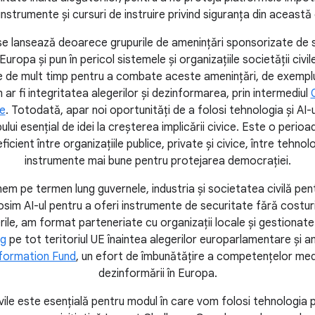
instrumente și cursuri de instruire privind siguranța din această
 se lansează deoarece grupurile de amenințări sponsorizate de st
ropa și pun în pericol sistemele și organizațiile societății civil
 de mult timp pentru a combate aceste amenințări, de exemplu,
 ar fi integritatea alegerilor și dezinformarea, prin intermediul
e
. Totodată, apar noi oportunități de a folosi tehnologia și AI-
ui esențial de idei la creșterea implicării civice. Este o perio
icient între organizațiile publice, private și civice, între tehno
instrumente mai bune pentru protejarea democrației.
nem pe termen lung guvernele, industria și societatea civilă pen
osim AI-ul pentru a oferi instrumente de securitate fără costur
erile, am format parteneriate cu organizații locale și gestionat
ng
pe tot teritoriul UE înaintea alegerilor europarlamentare și a
formation Fund
, un efort de îmbunătățire a competențelor me
dezinformării în Europa.
ivile este esențială pentru modul în care vom folosi tehnologia