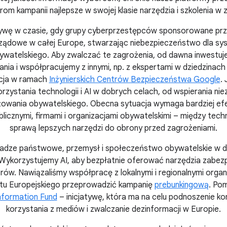
om kampanii najlepsze w swojej klasie narzędzia i szkolenia w 
tywę w czasie, gdy grupy cyberprzestępców sponsorowane prz
 rządowe w całej Europe, stwarzając niebezpieczeństwo dla sys
watelskiego. Aby zwalczać te zagrożenia, od dawna inwest
nia i współpracujemy z innymi, np. z ekspertami w dziedzinach
cja w ramach
Inżynierskich Centrów Bezpieczeństwa Google
.
zystania technologii i AI w dobrych celach, od wspierania nie
żowania obywatelskiego. Obecna sytuacja wymaga bardziej ef
blicznymi, firmami i organizacjami obywatelskimi – między tech
sprawą lepszych narzędzi do obrony przed zagrożeniami.
adze państwowe, przemysł i społeczeństwo obywatelskie w dłu
Wykorzystujemy AI, aby bezpłatnie oferować narzędzia zabe
orów. Nawiązaliśmy współpracę z lokalnymi i regionalnymi organ
tu Europejskiego przeprowadzić kampanię
prebunkingową
. Po
nformation Fund
– inicjatywę, która ma na celu podnoszenie ko
korzystania z mediów i zwalczanie dezinformacji w Europie.