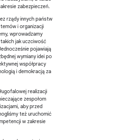
zakresie zabezpieczeń.
ez rządy innych państw
temów i organizacji
ujemy, wprowadzamy
 takich jak uczciwość
 Jednocześnie pojawiają
zbędnej wymiany idei po
ektywnej współpracy
nologią i demokracją za
gofalowej realizacji
zpieczające zespołom
izacjami, aby przed
mogliśmy też uruchomić
mpetencji w zakresie