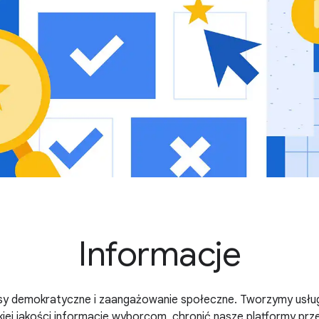
Informacje
y demokratyczne i zaangażowanie społeczne. Tworzymy usługi
iej jakości informacje wyborcom, chronić nasze platformy prze