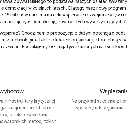
ństwa obywatelskiego to podstawa naszych działań związan
bie demokracji w kolejnych latach. Dlatego nasz nowy progra
i 15 milionów euro ma na celu wspieranie rozwoju inicjatyw i 
wzmacniających demokrację, również tych wykorzystujących AI
 wspierać? Chodzi nam o propozycje o dużym potencjale oddzi
ce z technologii, a także o koalicje organizacji, które chcą st
je rozwinąć. Poszukujemy też inicjatyw skupionych na tych kwest
i wyborów
Wspierani
 infrastruktury krytycznej
Na przykład szkolenia z k
anizacji non-profit, które
sposoby udostępniania i
rów, a także zwalczanie
nowatorskich metod, takich