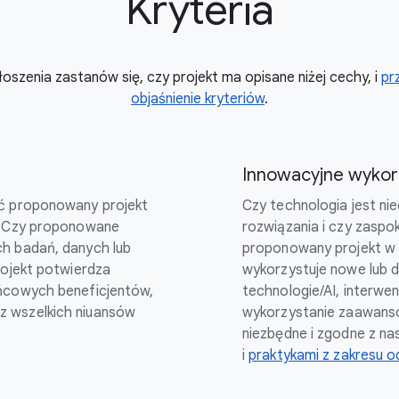
Kryteria
oszenia zastanów się, czy projekt ma opisane niżej cechy, i
pr
objaśnienie kryteriów
.
Innowacyjne wykorz
ać proponowany projekt
Czy technologia jest n
a? Czy proponowane
rozwiązania i czy zaspo
ch badań, danych lub
proponowany projekt w 
rojekt potwierdza
wykorzystuje nowe lub
ońcowych beneficjentów,
technologie/AI, interwe
z wszelkich niuansów
wykorzystanie zaawansow
niezbędne i zgodne z n
i
praktykami z zakresu o