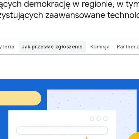
cych demokrację w regionie, w ty
ystujących zaawansowane technolo
yteria
Jak przesłać zgłoszenie
Komisja
Partner