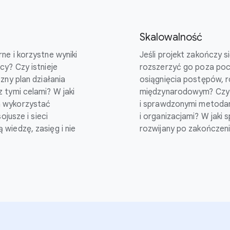
Skalowalność
ne i korzystne wyniki
Jeśli projekt zakończy 
y? Czy istnieje
rozszerzyć go poza poc
zny plan działania
osiągnięcia postępów, r
 tymi celami? W jaki
międzynarodowym? Czy is
 wykorzystać
i sprawdzonymi metodami
ojusze i sieci
i organizacjami? W jaki 
wiedzę, zasięg i nie
rozwijany po zakończen