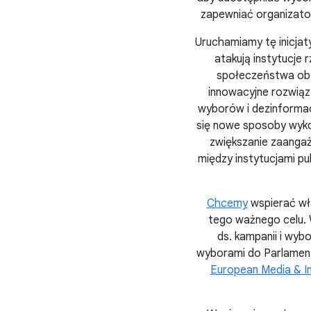
zapewniać organizator
Uruchamiamy tę inicja
atakują instytucje
społeczeństwa oby
innowacyjne rozwiąza
wyborów i dezinforma
się nowe sposoby wykor
zwiększanie zaanga
między instytucjami pu
Chcemy
wspierać wł
tego ważnego celu. 
ds. kampanii i wyb
wyborami do Parlamen
European Media & I