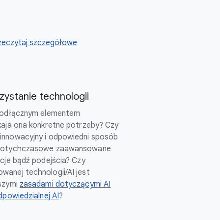
zeczytaj szczegółowe
ystanie technologii
ieodłącznym elementem
kaja ona konkretne potrzeby? Czy
innowacyjny i odpowiedni sposób
 dotychczasowe zaawansowane
ncje bądź podejścia? Czy
anej technologii/AI jest
aszymi
zasadami dotyczącymi AI
dpowiedzialnej AI
?