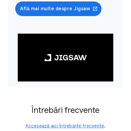
Află mai multe despre Jigsaw
Întrebări frecvente
Accesează aici întrebările frecvente
.