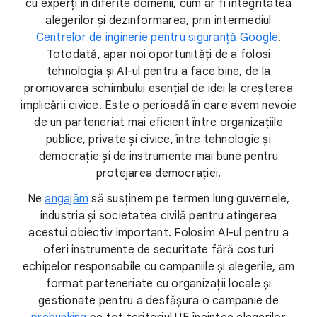
cu experți în diferite domenii, cum ar fi integritatea
alegerilor și dezinformarea, prin intermediul
Centrelor de inginerie pentru siguranță Google
.
Totodată, apar noi oportunități de a folosi
tehnologia și AI-ul pentru a face bine, de la
promovarea schimbului esențial de idei la creșterea
implicării civice. Este o perioadă în care avem nevoie
de un parteneriat mai eficient între organizațiile
publice, private și civice, între tehnologie și
democrație și de instrumente mai bune pentru
protejarea democrației.
Ne
angajăm
să susținem pe termen lung guvernele,
industria și societatea civilă pentru atingerea
acestui obiectiv important. Folosim AI-ul pentru a
oferi instrumente de securitate fără costuri
echipelor responsabile cu campaniile și alegerile, am
format parteneriate cu organizații locale și
gestionate pentru a desfășura o campanie de