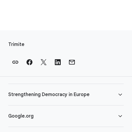
L
i
Trimite
n
k
u
r
i
d
Strengthening Democracy in Europe
i
n
s
Întrebări frecvente
Google.org
u
b