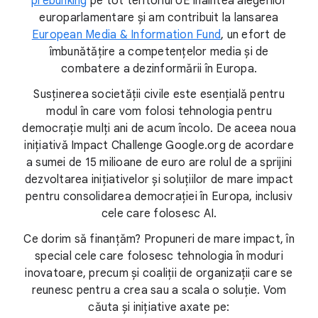
prebunking
pe tot teritoriul UE înaintea alegerilor
europarlamentare și am contribuit la lansarea
European Media & Information Fund
, un efort de
îmbunătățire a competențelor media și de
combatere a dezinformării în Europa.
Susținerea societății civile este esențială pentru
modul în care vom folosi tehnologia pentru
democrație mulți ani de acum încolo. De aceea noua
inițiativă Impact Challenge Google.org de acordare
a sumei de 15 milioane de euro are rolul de a sprijini
dezvoltarea inițiativelor și soluțiilor de mare impact
pentru consolidarea democrației în Europa, inclusiv
cele care folosesc AI.
Ce dorim să finanțăm? Propuneri de mare impact, în
special cele care folosesc tehnologia în moduri
inovatoare, precum și coaliții de organizații care se
reunesc pentru a crea sau a scala o soluție. Vom
căuta și inițiative axate pe: