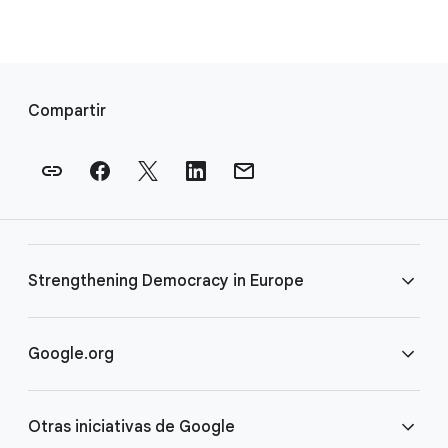
E
n
Compartir
l
a
c
e
s
a
Strengthening Democracy in Europe
p
i
e
Preguntas frecuentes
Google.org
d
e
Términos
Página principal
p
Otras iniciativas de Google