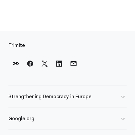
L
i
Trimite
n
k
u
r
i
d
Strengthening Democracy in Europe
i
n
s
Întrebări frecvente
Google.org
u
b