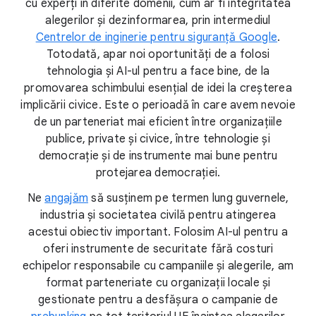
cu experți în diferite domenii, cum ar fi integritatea
alegerilor și dezinformarea, prin intermediul
Centrelor de inginerie pentru siguranță Google
.
Totodată, apar noi oportunități de a folosi
tehnologia și AI-ul pentru a face bine, de la
promovarea schimbului esențial de idei la creșterea
implicării civice. Este o perioadă în care avem nevoie
de un parteneriat mai eficient între organizațiile
publice, private și civice, între tehnologie și
democrație și de instrumente mai bune pentru
protejarea democrației.
Ne
angajăm
să susținem pe termen lung guvernele,
industria și societatea civilă pentru atingerea
acestui obiectiv important. Folosim AI-ul pentru a
oferi instrumente de securitate fără costuri
echipelor responsabile cu campaniile și alegerile, am
format parteneriate cu organizații locale și
gestionate pentru a desfășura o campanie de