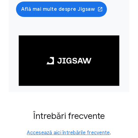
Află mai multe despre Jigsaw
Întrebări frecvente
Accesează aici întrebările frecvente
.