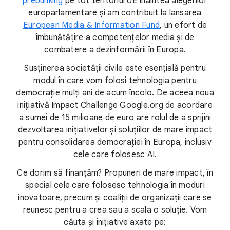
prebunking
pe tot teritoriul UE înaintea alegerilor
europarlamentare și am contribuit la lansarea
European Media & Information Fund
, un efort de
îmbunătățire a competențelor media și de
combatere a dezinformării în Europa.
Susținerea societății civile este esențială pentru
modul în care vom folosi tehnologia pentru
democrație mulți ani de acum încolo. De aceea noua
inițiativă Impact Challenge Google.org de acordare
a sumei de 15 milioane de euro are rolul de a sprijini
dezvoltarea inițiativelor și soluțiilor de mare impact
pentru consolidarea democrației în Europa, inclusiv
cele care folosesc AI.
Ce dorim să finanțăm? Propuneri de mare impact, în
special cele care folosesc tehnologia în moduri
inovatoare, precum și coaliții de organizații care se
reunesc pentru a crea sau a scala o soluție. Vom
căuta și inițiative axate pe: