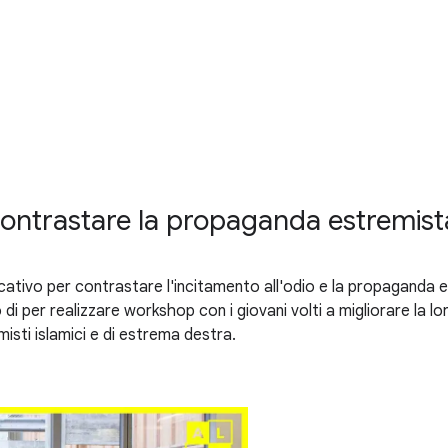
ntrastare la propaganda estremist
ivo per contrastare l'incitamento all'odio e la propaganda es
o di per realizzare workshop con i giovani volti a migliorare la l
isti islamici e di estrema destra.