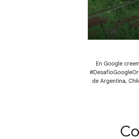
En Google creemo
#DesafíoGoogleOrg 
de Argentina, Chi
Co