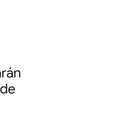
arán
 de