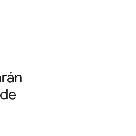
arán
 de