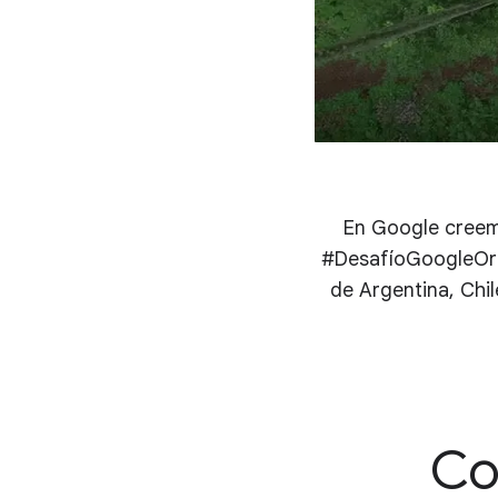
En Google creemo
#DesafíoGoogleOrg 
de Argentina, Chi
Co