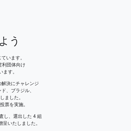
よう
じています。
営利団体向け
ています。
の解決にチャレンジ
ンド、ブラジル、
表しました。
一般投票を実施。
審査し、選出した 4 組
金を贈呈いたしました。