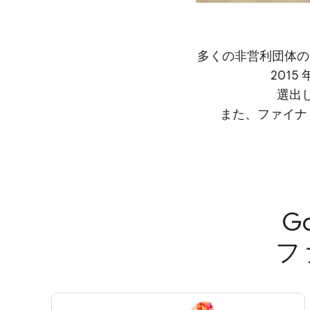
多くの非営利団体の
201
選出し
また、ファイナリ
G
フ