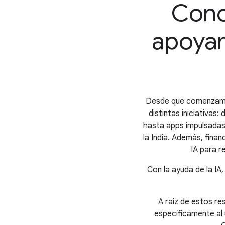
Cono
apoyam
Desde que comenzamos
distintas iniciativa
hasta apps impulsadas 
la India. Además, fin
IA para r
Con la ayuda de la IA
A raíz de estos r
específicamente al 