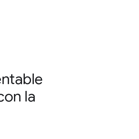
entable
con la