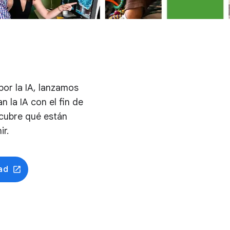
por la IA, lanzamos
 la IA con el fin de
scubre qué están
r.
ad