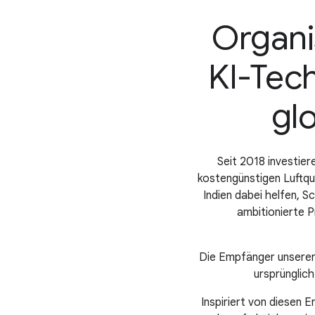
Organis
KI-Tech
gl
Seit 2018 investie
kostengünstigen Luftqua
Indien dabei helfen, S
ambitionierte P
Die Empfänger unserer 
ursprünglic
Inspiriert von diesen E