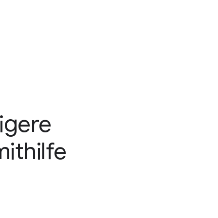
3
igere
ithilfe