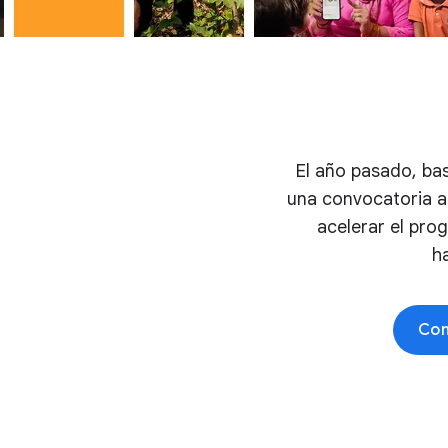
El año pasado, bas
una convocatoria ab
acelerar el pro
h
Con