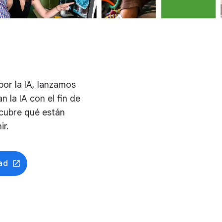
por la IA, lanzamos
 la IA con el fin de
scubre qué están
r.
ad