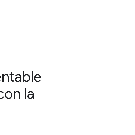
entable
con la