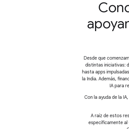
Cono
apoyam
Desde que comenzamos
distintas iniciativa
hasta apps impulsadas 
la India. Además, fin
IA para r
Con la ayuda de la IA
A raíz de estos r
específicamente al 