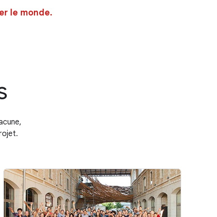
er le monde.
s
acune,
rojet.