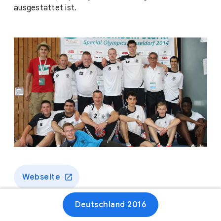
ausgestattet ist.
Webseite
Deutschland 2016