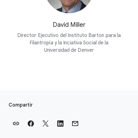
David Miller
Director Ejecutivo del Instituto Barton para la
Filantropía y la Inciativa Social de la
Universidad de Denver
E
n
Compartir
l
a
c
e