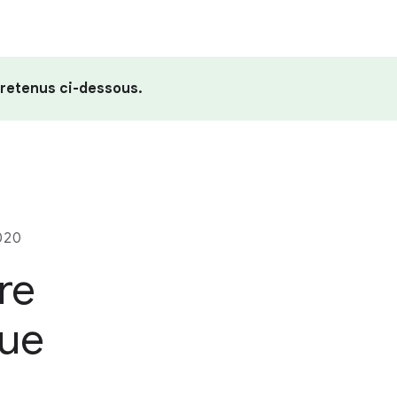
 retenus ci-dessous.
020
re
que