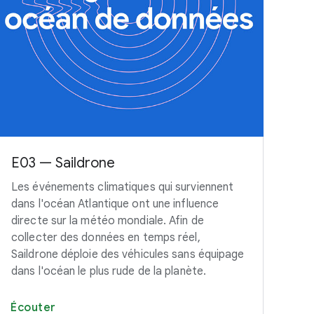
E03 — Saildrone
E0
Les événements climatiques qui surviennent
Not
dans l'océan Atlantique ont une influence
pou
directe sur la météo mondiale. Afin de
gar
collecter des données en temps réel,
Cli
Saildrone déploie des véhicules sans équipage
un 
dans l'océan le plus rude de la planète.
san
Écouter
Éc