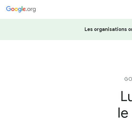
Les organisations o
GO
L
le