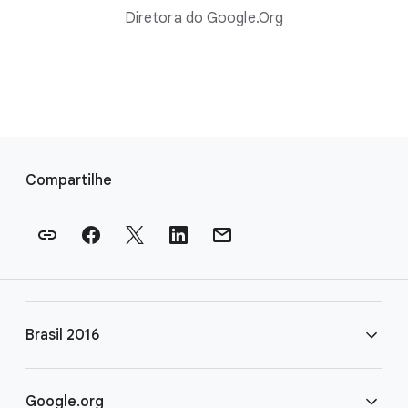
Diretora do Google.Org
L
i
Compartilhe
n
k
s
d
e
r
Brasil 2016
o
d
a
Perguntas & Respostas
Google.org